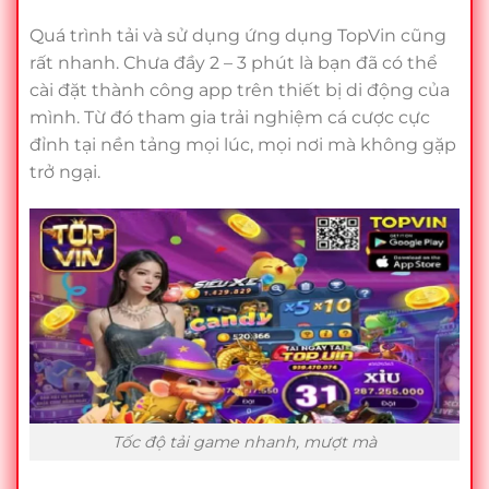
Quá trình tải và sử dụng ứng dụng TopVin cũng
rất nhanh. Chưa đầy 2 – 3 phút là bạn đã có thể
cài đặt thành công app trên thiết bị di động của
mình. Từ đó tham gia trải nghiệm cá cược cực
đỉnh tại nền tảng mọi lúc, mọi nơi mà không gặp
trở ngại.
Tốc độ tải game nhanh, mượt mà