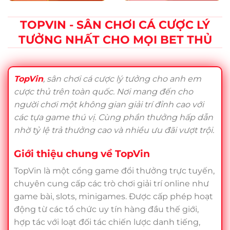
TOPVIN - SÂN CHƠI CÁ CƯỢC LÝ
TƯỞNG NHẤT CHO MỌI BET THỦ
TopVin
, sân chơi cá cược lý tưởng cho anh em
cược thủ trên toàn quốc. Nơi mang đến cho
người chơi một không gian giải trí đỉnh cao với
các tựa game thú vị. Cùng phần thưởng hấp dẫn
nhờ tỷ lệ trả thưởng cao và nhiều ưu đãi vượt trội.
Giới thiệu chung về TopVin
TopVin là một cổng game đổi thưởng trực tuyến,
chuyên cung cấp các trò chơi giải trí online như
game bài, slots, minigames. Được cấp phép hoạt
động từ các tổ chức uy tín hàng đầu thế giới,
hợp tác với loạt đối tác chiến lược danh tiếng,