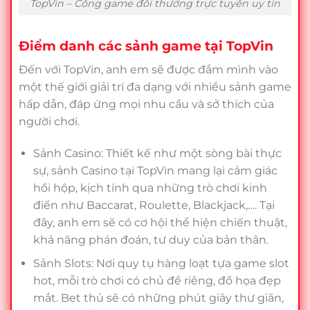
TopVin – Cổng game đổi thưởng trực tuyến uy tín
Điểm danh các sảnh game tại TopVin
Đến với TopVin, anh em sẽ được đắm mình vào
một thế giới giải trí đa dạng với nhiều sảnh game
hấp dẫn, đáp ứng mọi nhu cầu và sở thích của
người chơi.
Sảnh Casino: Thiết kế như một sòng bài thực
sự, sảnh Casino tại TopVin mang lại cảm giác
hồi hộp, kịch tính qua những trò chơi kinh
điển như Baccarat, Roulette, Blackjack,…. Tại
đây, anh em sẽ có cơ hội thể hiện chiến thuật,
khả năng phán đoán, tư duy của bản thân.
Sảnh Slots: Nơi quy tụ hàng loạt tựa game slot
hot, mỗi trò chơi có chủ đề riêng, đồ họa đẹp
mắt. Bet thủ sẽ có những phút giây thư giãn,